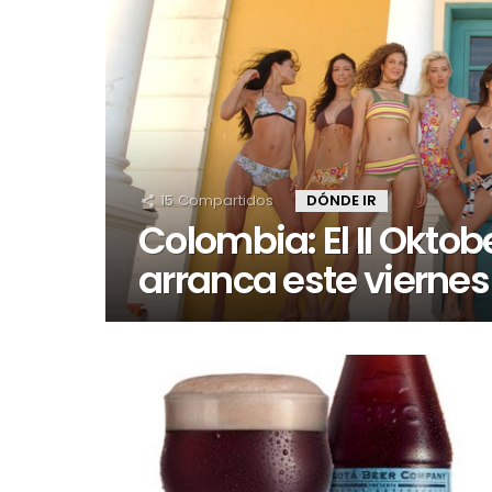
15
Compartidos
DÓNDE IR
Colombia: El II Okto
arranca este vierne