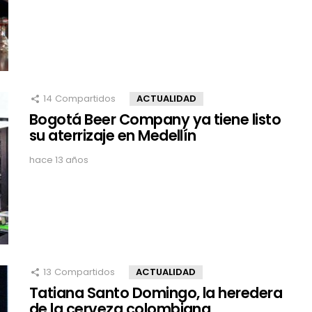
14
Compartidos
ACTUALIDAD
Bogotá Beer Company ya tiene listo
su aterrizaje en Medellín
hace 13 años
13
Compartidos
ACTUALIDAD
Tatiana Santo Domingo, la heredera
de la cerveza colombiana