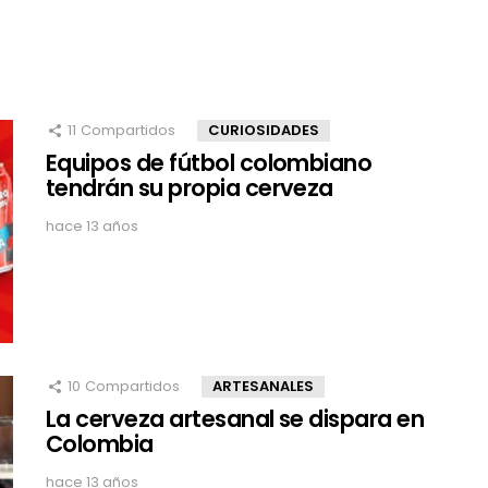
11
Compartidos
CURIOSIDADES
Equipos de fútbol colombiano
tendrán su propia cerveza
hace 13 años
10
Compartidos
ARTESANALES
La cerveza artesanal se dispara en
Colombia
hace 13 años