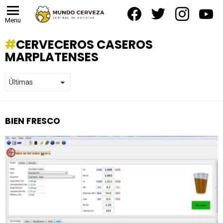
facebook
twitter
instagram
yout
Menu
CERVECEROS CASEROS
MARPLATENSES
BIEN FRESCO