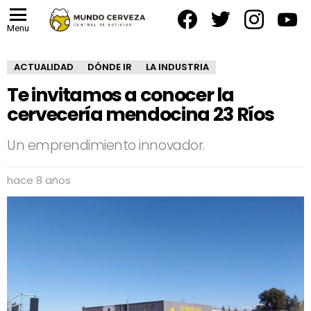
facebook
twitter
instagram
yout
Menu
ACTUALIDAD
DÓNDE IR
LA INDUSTRIA
Te invitamos a conocer la
cervecería mendocina 23 Ríos
Un emprendimiento innovador.
hace 8 años