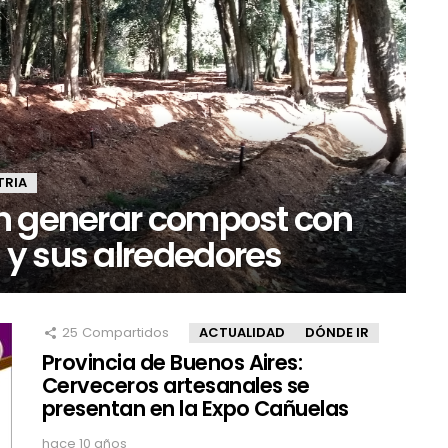
TRIA
n generar compost con
y sus alrededores
25
Compartidos
ACTUALIDAD
DÓNDE IR
Provincia de Buenos Aires:
Cerveceros artesanales se
presentan en la Expo Cañuelas
hace 10 años