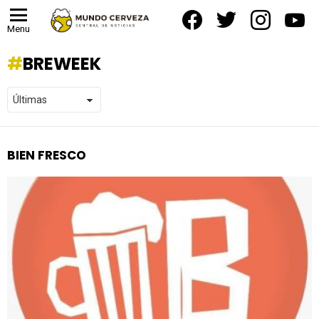
facebook
twitter
instagram
yout
Menu
BREWEEK
BIEN FRESCO