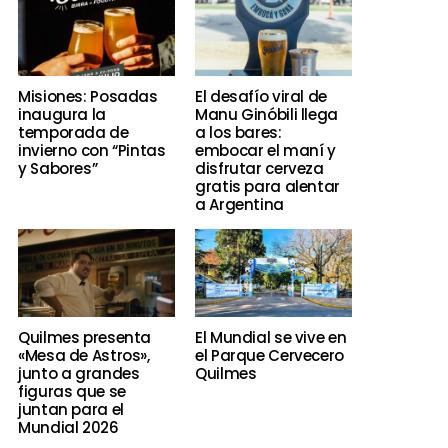
Misiones: Posadas
El desafío viral de
inaugura la
Manu Ginóbili llega
temporada de
a los bares:
invierno con “Pintas
embocar el maní y
y Sabores”
disfrutar cerveza
gratis para alentar
a Argentina
Quilmes presenta
El Mundial se vive en
«Mesa de Astros»,
el Parque Cervecero
junto a grandes
Quilmes
figuras que se
juntan para el
Mundial 2026