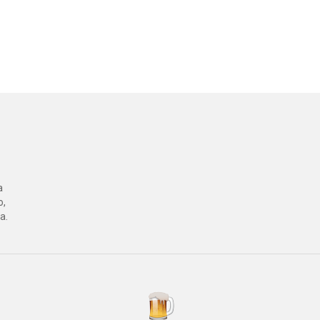
a
o,
a.