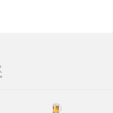
a
o,
a.