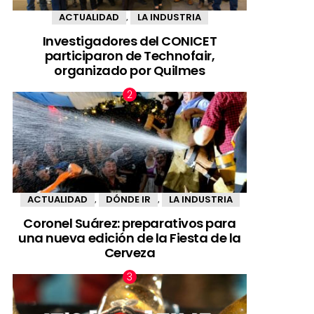
ACTUALIDAD
LA INDUSTRIA
,
Investigadores del CONICET
participaron de Technofair,
organizado por Quilmes
ACTUALIDAD
DÓNDE IR
LA INDUSTRIA
,
,
Coronel Suárez: preparativos para
una nueva edición de la Fiesta de la
Cerveza