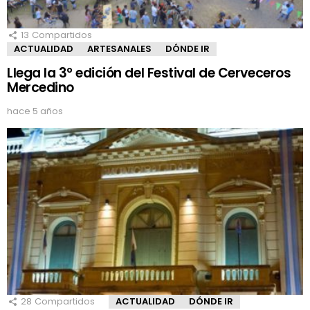
13
Compartidos
ACTUALIDAD
ARTESANALES
DÓNDE IR
Llega la 3º edición del Festival de Cerveceros
Mercedino
hace 5 años
28
Compartidos
ACTUALIDAD
DÓNDE IR