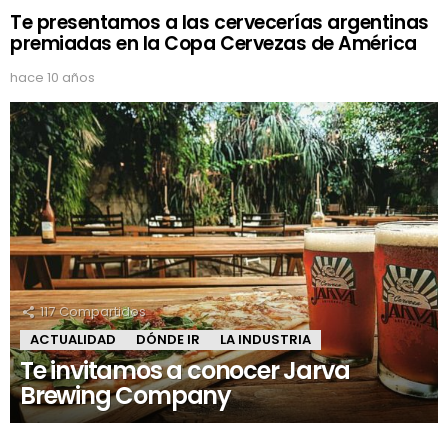
Te presentamos a las cervecerías argentinas
premiadas en la Copa Cervezas de América
hace 10 años
117
Compartidos
ACTUALIDAD
DÓNDE IR
LA INDUSTRIA
Te invitamos a conocer Jarva
Brewing Company