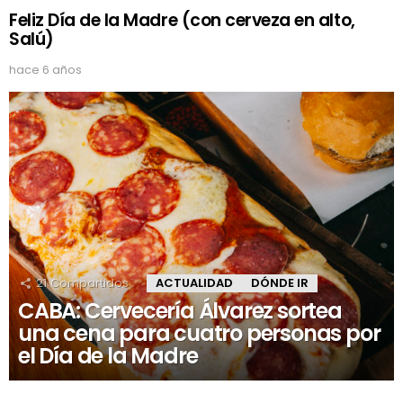
Feliz Día de la Madre (con cerveza en alto,
Salú)
hace 6 años
21
Compartidos
ACTUALIDAD
DÓNDE IR
CABA: Cervecería Álvarez sortea
una cena para cuatro personas por
el Día de la Madre