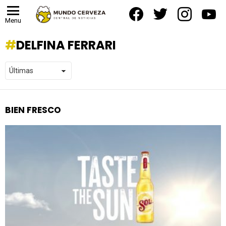
facebook
twitter
instagram
yout
Menu
DELFINA FERRARI
BIEN FRESCO