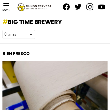
facebook
twitter
instagram
yout
Menu
BIG TIME BREWERY
BIEN FRESCO