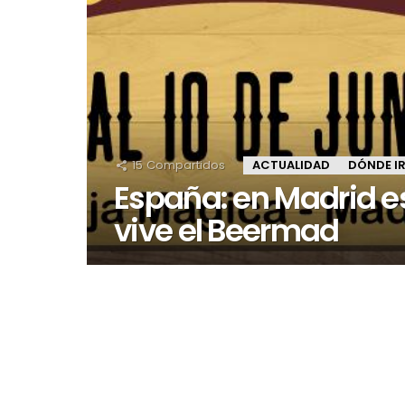
15
Compartidos
ACTUALIDAD
DÓNDE I
España: en Madrid e
vive el Beermad