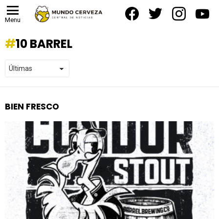
facebook
twitter
instagram
yout
Menu
10 BARREL
BIEN FRESCO