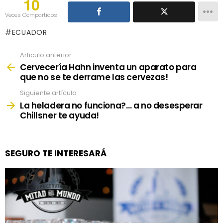
10
Veces Compartidos
ECUADOR
Articulo anterior
See
more
Cervecería Hahn inventa un aparato para
que no se te derrame las cervezas!
Siguiente artículo
La heladera no funciona?… a no desesperar
Chillsner te ayuda!
SEGURO TE INTERESARÁ