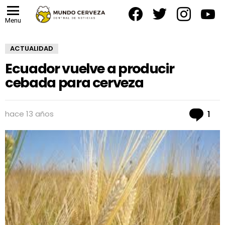
facebook
twitter
instagram
yout
Menu
ACTUALIDAD
Ecuador vuelve a producir
cebada para cerveza
Co
hace 13 años
1