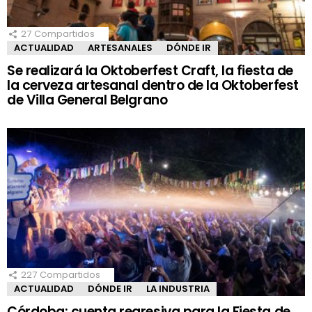
27
Compartidos
ACTUALIDAD
ARTESANALES
DÓNDE IR
Se realizará la Oktoberfest Craft, la fiesta de
la cerveza artesanal dentro de la Oktoberfest
de Villa General Belgrano
227
Compartidos
ACTUALIDAD
DÓNDE IR
LA INDUSTRIA
Córdoba: cuenta regresiva para la Fiesta de