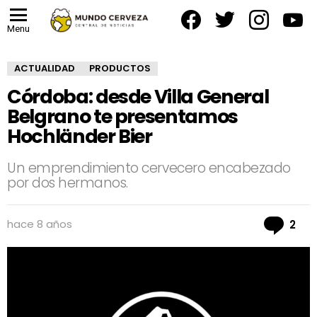
facebook
twitter
instagram
yout
Menu
ACTUALIDAD
PRODUCTOS
Córdoba: desde Villa General
Belgrano te presentamos
Hochländer Bier
Un emprendimiento cervecero encabezado
por dos hermanos.
Co
hace 8 años
2