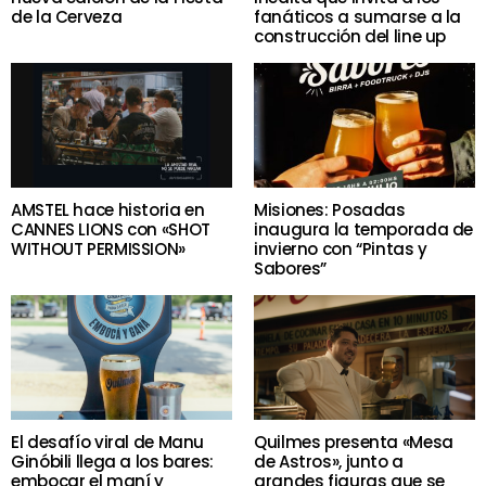
de la Cerveza
fanáticos a sumarse a la
construcción del line up
AMSTEL hace historia en
Misiones: Posadas
CANNES LIONS con «SHOT
inaugura la temporada de
WITHOUT PERMISSION»
invierno con “Pintas y
Sabores”
El desafío viral de Manu
Quilmes presenta «Mesa
Ginóbili llega a los bares:
de Astros», junto a
embocar el maní y
grandes figuras que se