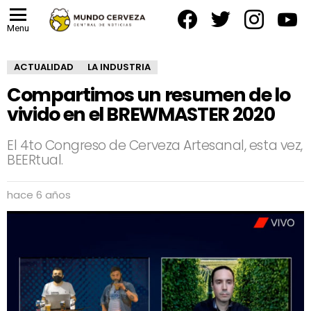
facebook
twitter
instagram
yout
Menu
ACTUALIDAD
LA INDUSTRIA
Compartimos un resumen de lo
vivido en el BREWMASTER 2020
El 4to Congreso de Cerveza Artesanal, esta vez,
BEERtual.
hace 6 años