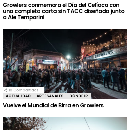
Growlers conmemora el Día del Celíaco con
una completa carta sin TACC diseñada junto
a Ale Temporini
10
Compartidos
ACTUALIDAD
ARTESANALES
DÓNDE IR
Vuelve el Mundial de Birra en Growlers