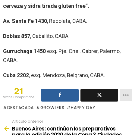
cerveza y sidra tirada gluten free”.
Av. Santa Fe 1430
, Recoleta, CABA.
Doblas 857
, Caballito, CABA.
Gurruchaga 1450
esq. Pje. Cnel. Cabrer, Palermo,
CABA.
Cuba 2202
, esq. Mendoza, Belgrano, CABA.
21
Veces Compartidos
DESTACADA
GROWLERS
HAPPY DAY
Articulo anterior
See
more
Buenos Aires: continúan los preparativos
para la edición 2020 de la Copa 3 Ciudades