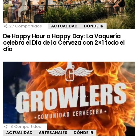
27
Compartidos
ACTUALIDAD
DÓNDE IR
De Happy Hour a Happy Day: La Vaquería
celebra el Día de la Cerveza con 2×1 todo el
día
18
Compartidos
ACTUALIDAD
ARTESANALES
DÓNDE IR