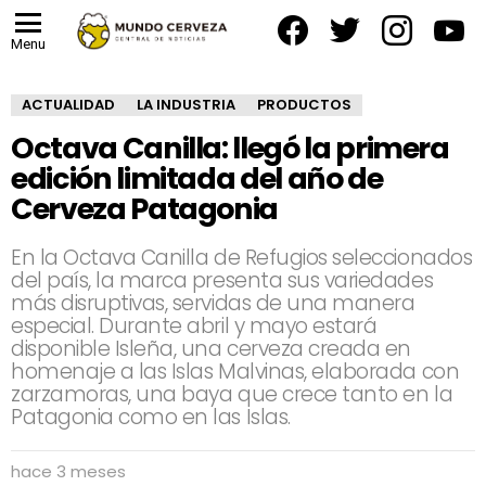
facebook
twitter
instagram
yout
Menu
ACTUALIDAD
LA INDUSTRIA
PRODUCTOS
Octava Canilla: llegó la primera
edición limitada del año de
Cerveza Patagonia
En la Octava Canilla de Refugios seleccionados
del país, la marca presenta sus variedades
más disruptivas, servidas de una manera
especial. Durante abril y mayo estará
disponible Isleña, una cerveza creada en
homenaje a las Islas Malvinas, elaborada con
zarzamoras, una baya que crece tanto en la
Patagonia como en las Islas.
hace 3 meses