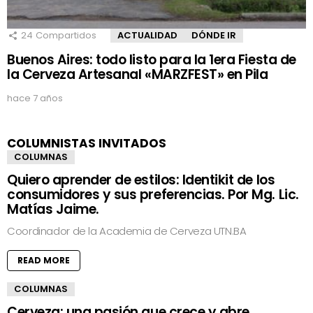
24
Compartidos
ACTUALIDAD
DÓNDE IR
Buenos Aires: todo listo para la 1era Fiesta de
la Cerveza Artesanal «MARZFEST» en Pila
hace 7 años
COLUMNISTAS INVITADOS
COLUMNAS
Quiero aprender de estilos: Identikit de los
consumidores y sus preferencias. Por Mg. Lic.
Matías Jaime.
Coordinador de la Academia de Cerveza UTN.BA
READ MORE
COLUMNAS
Cerveza: una pasión que crece y abre