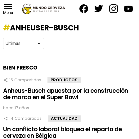
facebook
twitter
instagram
yout
Menu
ANHEUSER-BUSCH
BIEN FRESCO
15
Compartidos
PRODUCTOS
Anheus-Busch apuesta por la construcción
de marca en el Super Bowl
hace 17 años
14
Compartidos
ACTUALIDAD
Un conflicto laboral bloquea el reparto de
cerveza en Bélgica