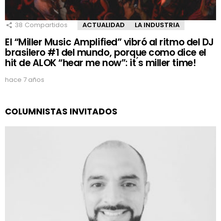
38
Compartidos
ACTUALIDAD
LA INDUSTRIA
El “Miller Music Amplified” vibró al ritmo del DJ
brasilero #1 del mundo, porque como dice el
hit de ALOK “hear me now”: it ́s miller time!
hace 7 años
COLUMNISTAS INVITADOS