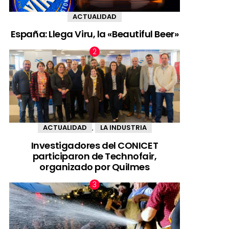
ACTUALIDAD
España: Llega Viru, la «Beautiful Beer»
ACTUALIDAD
LA INDUSTRIA
,
Investigadores del CONICET
participaron de Technofair,
organizado por Quilmes