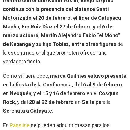
febrero con el dúo Koino Yokan; luego la grilla
continua con la presencia del platense Santi
Motorizado el 20 de febrero, el líder de Catupecu
Machu, Fer Ruiz Díaz el 27 de febrero y el 6 de
marzo actuará, Martín Alejandro Fabio “el Mono”
de Kapanga y su hijo Tobías, entre otras figuras
de
la escena nacional que prometen ofrecer una
verdadera fiesta.
Como si fuera poco,
marca Quilmes estuvo presente
en la fiesta de la Confluencia, del 6 al 9 de febrero
en Neuquén
, y el
15 y 16 de febrero
en el
Cosquín
Rock
, y del
20 al 22 de febrero
en
Salta
para la
Serenata a Cafayate.
En
Passline
se pueden adquirir mesas para los