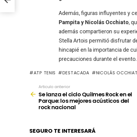
Además, figuras influyentes y c
Pampita y Nicolás Occhiato
, q
además compartieron su experie
Stella Artois permitió disfrutar 
hincapié en la importancia de cu
precauciones durante el evento.
ATP TENIS
DESTACADA
NICOLÁS OCCHIA
Articulo anterior
See
more
Se lanza el ciclo Quilmes Rock en el
Parque: los mejores acústicos del
rock nacional
SEGURO TE INTERESARÁ