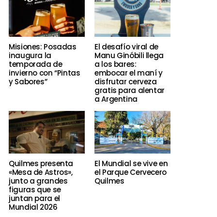
Misiones: Posadas
El desafío viral de
inaugura la
Manu Ginóbili llega
temporada de
a los bares:
invierno con “Pintas
embocar el maní y
y Sabores”
disfrutar cerveza
gratis para alentar
a Argentina
Quilmes presenta
El Mundial se vive en
«Mesa de Astros»,
el Parque Cervecero
junto a grandes
Quilmes
figuras que se
juntan para el
Mundial 2026