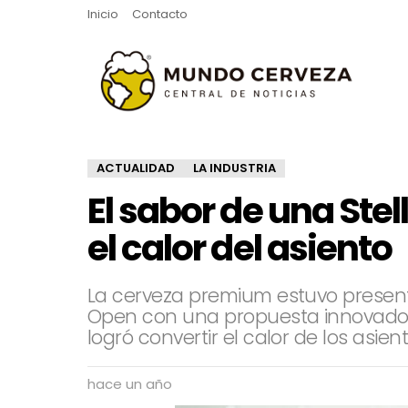
Inicio
Contacto
ACTUALIDAD
LA INDUSTRIA
El sabor de una Stel
el calor del asiento
La cerveza premium estuvo present
Open con una propuesta innovadora
logró convertir el calor de los asien
hace un año