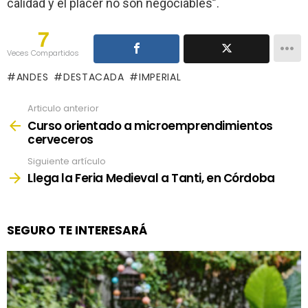
calidad y el placer no son negociables”.
7
Veces Compartidos
ANDES
DESTACADA
IMPERIAL
Articulo anterior
See
more
Curso orientado a microemprendimientos
cerveceros
Siguiente artículo
Llega la Feria Medieval a Tanti, en Córdoba
SEGURO TE INTERESARÁ