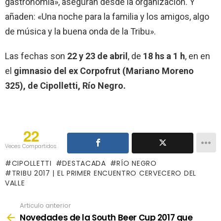
gastronomía», aseguran desde la organización. Y
añaden: «Una noche para l
a familia y los amigos, algo
de música y la buena onda de la Tribu».
Las fechas son
22 y 23 de abril
, de
18 hs a 1 h
, en en
el
gimnasio del ex Corpofrut (Mariano Moreno
325), de Cipolletti, Río Negro.
22
Veces Compartidos
CIPOLLETTI
DESTACADA
RÍO NEGRO
TRIBU 2017 | EL PRIMER ENCUENTRO CERVECERO DEL
VALLE
Articulo anterior
See
more
Novedades de la South Beer Cup 2017 que