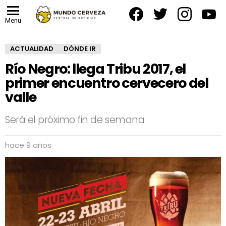
facebook
twitter
instagram
yout
Menu
ACTUALIDAD
DÓNDE IR
Río Negro: llega Tribu 2017, el
primer encuentro cervecero del
valle
Será el próximo fin de semana
hace 9 años