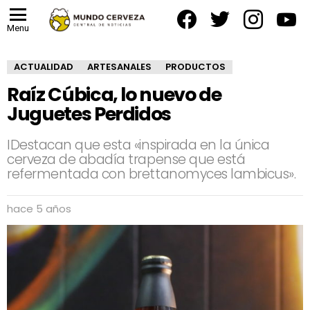
facebook
twitter
instagram
yout
Menu
ACTUALIDAD
ARTESANALES
PRODUCTOS
Raíz Cúbica, lo nuevo de
Juguetes Perdidos
IDestacan que esta «inspirada en la única
cerveza de abadía trapense que está
refermentada con brettanomyces lambicus».
hace 5 años