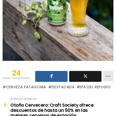
24
Veces Compartidos
CERVEZA PATAGONIA
DESTACADA
IPA DEL REFUGIO
Articulo anterior
See
more
Otoño Cervecero: Craft Society ofrece
descuentos de hasta un 50% en las
mejores cervezas de estación