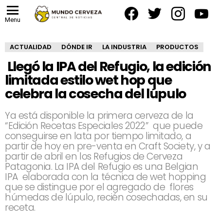
facebook
twitter
instagram
yout
Menu
ACTUALIDAD
DÓNDE IR
LA INDUSTRIA
PRODUCTOS
Llegó la IPA del Refugio, la edición
limitada estilo wet hop que
celebra la cosecha del lúpulo
Ya está disponible la primera cerveza de la
“Edición Recetas Especiales 2022” que puede
conseguirse en lata por tiempo limitado, a
partir de hoy en pre-venta en Craft Society, y a
partir de abril en los Refugios de Cerveza
Patagonia. La IPA del Refugio es una Belgian
IPA elaborada con la técnica de wet hopping
que se distingue por el agregado de flores
húmedas de lúpulo, recién cosechadas, en su
receta.