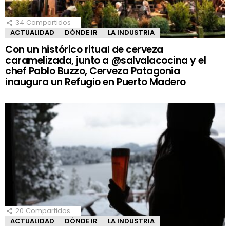
34
Compartidos
ACTUALIDAD
DÓNDE IR
LA INDUSTRIA
Con un histórico ritual de cerveza
caramelizada, junto a @salvalacocina y el
chef Pablo Buzzo, Cerveza Patagonia
inaugura un Refugio en Puerto Madero
20
Compartidos
ACTUALIDAD
DÓNDE IR
LA INDUSTRIA