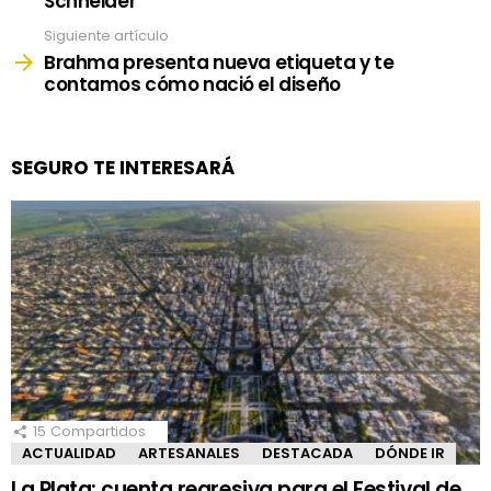
Schneider
Siguiente artículo
Brahma presenta nueva etiqueta y te
contamos cómo nació el diseño
SEGURO TE INTERESARÁ
15
Compartidos
ACTUALIDAD
ARTESANALES
DESTACADA
DÓNDE IR
La Plata: cuenta regresiva para el Festival de