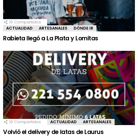
10
Compartidos
ACTUALIDAD
ARTESANALES
DÓNDE IR
Rabieta llegó a La Plata y Lomitas
10
Compartidos
ACTUALIDAD
ARTESANALES
Volvió el delivery de latas de Laurus