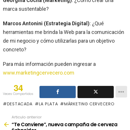
Georgina Cocha (Marketing)
: ¿Cómo crear una
marca sustentable?
Marcos Antonini (Estrategia Digital)
: ¿Qué
herramientas me brinda la Web para la comunicación
de mi negocio y cómo utilizarlas para un objetivo
concreto?
Para más información pueden ingresar a
www.marketingcervecero.com
34
Veces Compartidos
DESTACADA
LA PLATA
MÁRKETING CERVECERO
Articulo anterior
See
more
“Te Conviene”, nueva campaña de cerveza