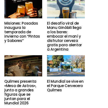
Misiones: Posadas
El desafío viral de
inaugura la
Manu Ginóbili llega
temporada de
a los bares:
invierno con “Pintas
embocar el maní y
y Sabores”
disfrutar cerveza
gratis para alentar
a Argentina
Quilmes presenta
El Mundial se vive en
«Mesa de Astros»,
el Parque Cervecero
junto a grandes
Quilmes
figuras que se
juntan para el
Mundial 2026