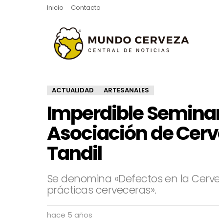
Inicio
Contacto
ACTUALIDAD
ARTESANALES
Imperdible Seminari
Asociación de Cerv
Tandil
Se denomina «Defectos en la Cerv
prácticas cerveceras».
hace 5 años