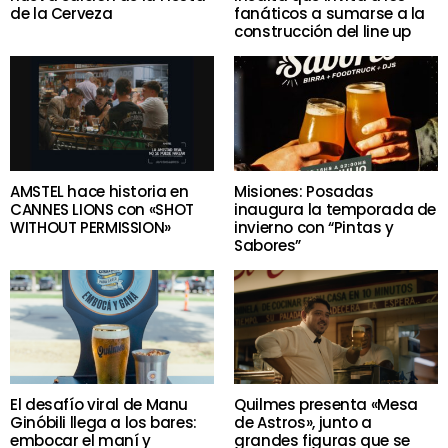
de la Cerveza
fanáticos a sumarse a la
construcción del line up
AMSTEL hace historia en
Misiones: Posadas
CANNES LIONS con «SHOT
inaugura la temporada de
WITHOUT PERMISSION»
invierno con “Pintas y
Sabores”
El desafío viral de Manu
Quilmes presenta «Mesa
Ginóbili llega a los bares:
de Astros», junto a
embocar el maní y
grandes figuras que se