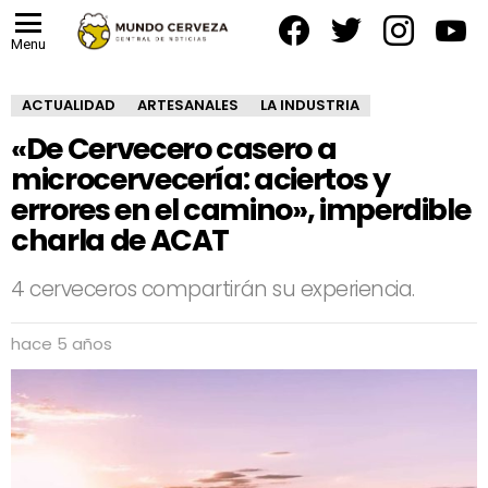
facebook
twitter
instagram
yout
Menu
ACTUALIDAD
ARTESANALES
LA INDUSTRIA
«De Cervecero casero a
microcervecería: aciertos y
errores en el camino», imperdible
charla de ACAT
4 cerveceros compartirán su experiencia.
hace 5 años