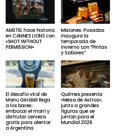
AMSTEL hace historia
Misiones: Posadas
en CANNES LIONS con
inaugura la
«SHOT WITHOUT
temporada de
PERMISSION»
invierno con “Pintas
y Sabores”
El desafío viral de
Quilmes presenta
Manu Ginóbili llega
«Mesa de Astros»,
a los bares:
junto a grandes
embocar el maní y
figuras que se
disfrutar cerveza
juntan para el
gratis para alentar
Mundial 2026
a Argentina