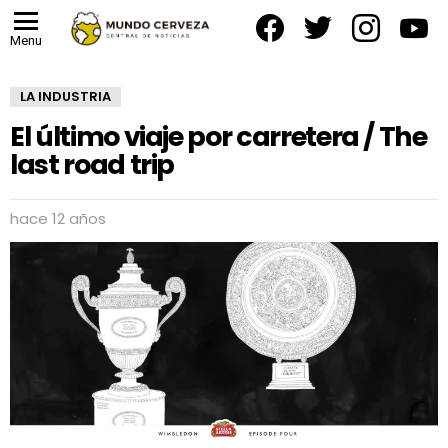
facebook
twitter
instagram
yout
Menu
LA INDUSTRIA
El último viaje por carretera / The
last road trip
hace 12 años