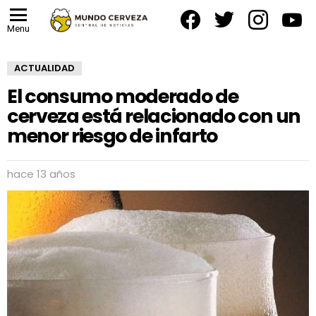
facebook
twitter
instagram
yout
Menu
ACTUALIDAD
El consumo moderado de
cerveza está relacionado con un
menor riesgo de infarto
hace 13 años