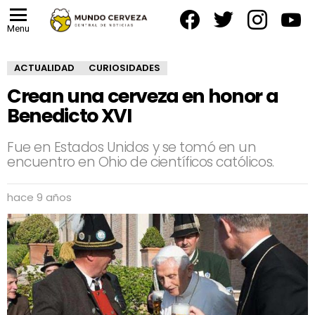
facebook
twitter
instagram
yout
Menu
ACTUALIDAD
CURIOSIDADES
Crean una cerveza en honor a
Benedicto XVI
Fue en Estados Unidos y se tomó en un
encuentro en Ohio de científicos católicos.
hace 9 años