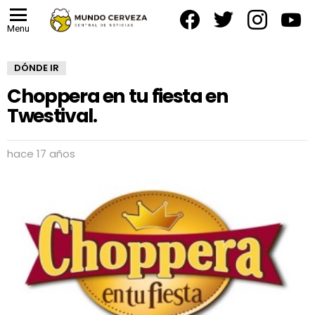
facebook
twitter
instagram
yout
Menu
DÓNDE IR
Choppera en tu fiesta en
Twestival.
hace 17 años