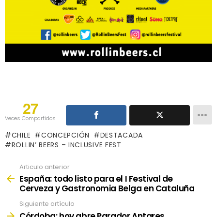
27
Veces Compartidos
CHILE
CONCEPCIÓN
DESTACADA
ROLLIN’ BEERS – INCLUSIVE FEST
Articulo anterior
See
more
España: todo listo para el I Festival de
Cerveza y Gastronomia Belga en Cataluña
Siguiente artículo
Córdoba: hoy abre Parador Antares