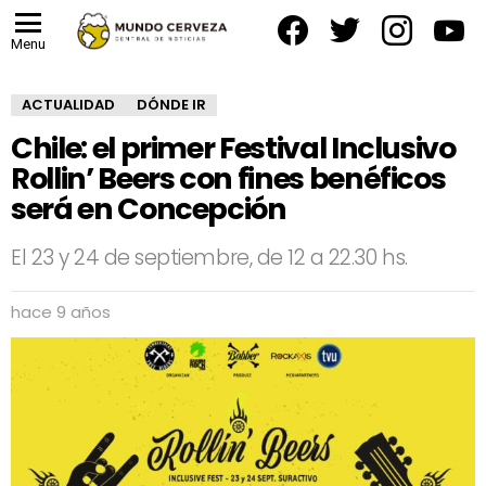
facebook
twitter
instagram
yout
Menu
ACTUALIDAD
DÓNDE IR
Chile: el primer Festival Inclusivo
Rollin’ Beers con fines benéficos
será en Concepción
El 23 y 24 de septiembre, de 12 a 22.30 hs.
hace 9 años