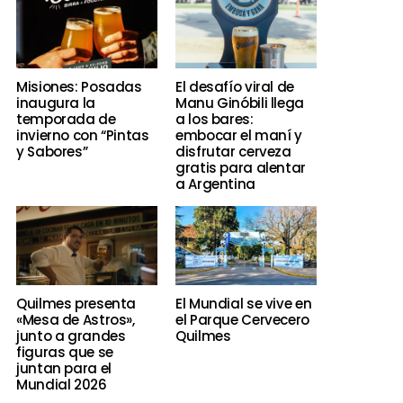
Misiones: Posadas
El desafío viral de
inaugura la
Manu Ginóbili llega
temporada de
a los bares:
invierno con “Pintas
embocar el maní y
y Sabores”
disfrutar cerveza
gratis para alentar
a Argentina
Quilmes presenta
El Mundial se vive en
«Mesa de Astros»,
el Parque Cervecero
junto a grandes
Quilmes
figuras que se
juntan para el
Mundial 2026