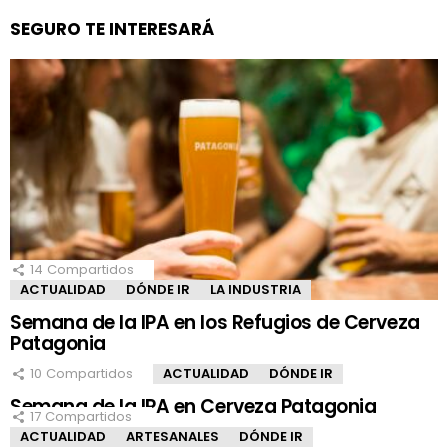
SEGURO TE INTERESARÁ
14
Compartidos
ACTUALIDAD
DÓNDE IR
LA INDUSTRIA
Semana de la IPA en los Refugios de Cerveza
Patagonia
10
Compartidos
ACTUALIDAD
DÓNDE IR
Semana de la IPA en Cerveza Patagonia
17
Compartidos
ACTUALIDAD
ARTESANALES
DÓNDE IR