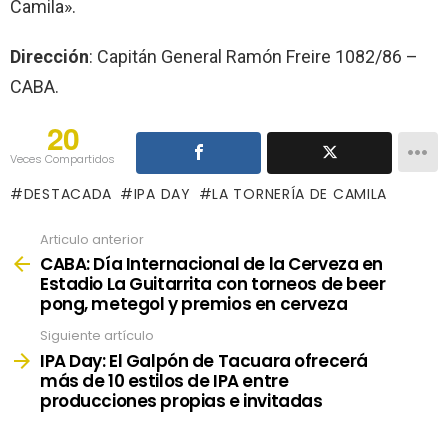
Camila».
Dirección
: Capitán General Ramón Freire 1082/86 –
CABA.
20
Veces Compartidos
DESTACADA
IPA DAY
LA TORNERÍA DE CAMILA
Articulo anterior
See
more
CABA: Día Internacional de la Cerveza en
Estadio La Guitarrita con torneos de beer
pong, metegol y premios en cerveza
Siguiente artículo
IPA Day: El Galpón de Tacuara ofrecerá
más de 10 estilos de IPA entre
producciones propias e invitadas