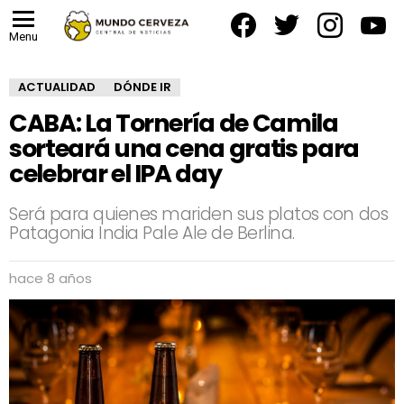
facebook
twitter
instagram
yout
Menu
ACTUALIDAD
DÓNDE IR
CABA: La Tornería de Camila
sorteará una cena gratis para
celebrar el IPA day
Será para quienes mariden sus platos con dos
Patagonia India Pale Ale de Berlina.
hace 8 años