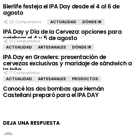
Bierlife festeja el IPA Day desde el 4 al 6 de
agosto
22
Compartidos
ACTUALIDAD
DÓNDE IR
IPA Day y Día de la Cerveza: opciones para
celebrar el 4 y 5 de agosto
21
Compartidos
ACTUALIDAD
ARTESANALES
DÓNDE IR
IPA Day en Growlers: presentación de
cervezas exclusivas y maridaje de sándwich a
la leña
17
Compartidos
ACTUALIDAD
ARTESANALES
PRODUCTOS
Conocé las dos bombas que Hernán
Castellani preparó para el IPA DAY
DEJA UNA RESPUESTA