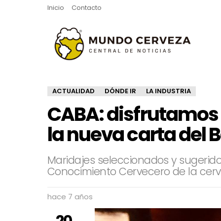
Inicio
Contacto
ACTUALIDAD
DÓNDE IR
LA INDUSTRIA
CABA: disfrutamos 
la nueva carta del 
Maridajes seleccionados y sugerido
Conocimiento Cervecero de la cerv
hace 7 años