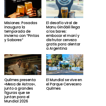
Misiones: Posadas
El desafío viral de
inaugura la
Manu Ginóbili llega
temporada de
a los bares:
invierno con “Pintas
embocar el maní y
y Sabores”
disfrutar cerveza
gratis para alentar
a Argentina
Quilmes presenta
El Mundial se vive en
«Mesa de Astros»,
el Parque Cervecero
junto a grandes
Quilmes
figuras que se
juntan para el
Mundial 2026