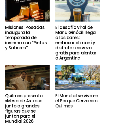
Misiones: Posadas
El desafío viral de
inaugura la
Manu Ginóbili llega
temporada de
a los bares:
invierno con “Pintas
embocar el maní y
y Sabores”
disfrutar cerveza
gratis para alentar
a Argentina
Quilmes presenta
El Mundial se vive en
«Mesa de Astros»,
el Parque Cervecero
junto a grandes
Quilmes
figuras que se
juntan para el
Mundial 2026