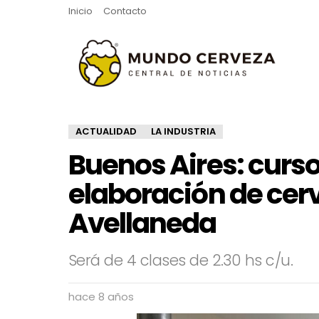
Inicio
Contacto
ACTUALIDAD
LA INDUSTRIA
Buenos Aires: curs
elaboración de cer
Avellaneda
Será de 4 clases de 2.30 hs c/u.
hace 8 años