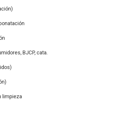
ación)
bonatación
ón
umidores, BJCP, cata.
idos)
ón)
n limpieza