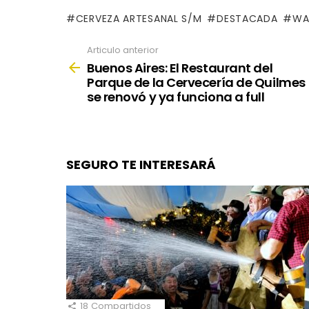
CERVEZA ARTESANAL S/M
DESTACADA
WA
Articulo anterior
See
more
Buenos Aires: El Restaurant del
Parque de la Cervecería de Quilmes
se renovó y ya funciona a full
SEGURO TE INTERESARÁ
18
Compartidos