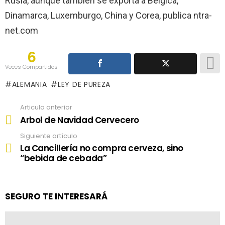
Rusia, aunque también se exporta a Bélgica,
Dinamarca, Luxemburgo, China y Corea, publica ntra-
net.com
6
Veces Compartidos
ALEMANIA
LEY DE PUREZA
Articulo anterior
See
more
Arbol de Navidad Cervecero
Siguiente artículo
La Cancillería no compra cerveza, sino
“bebida de cebada”
SEGURO TE INTERESARÁ