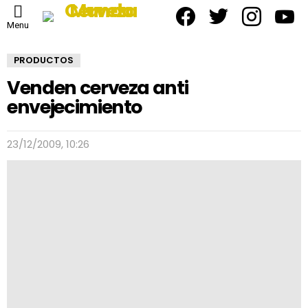
facebook
twitter
instagram
yout
Menu
PRODUCTOS
Venden cerveza anti
envejecimiento
23/12/2009, 10:26