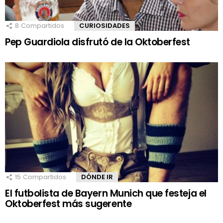
8
Compartidos
CURIOSIDADES
Pep Guardiola disfrutó de la Oktoberfest
15
Compartidos
DÓNDE IR
El futbolista de Bayern Munich que festeja el
Oktoberfest más sugerente