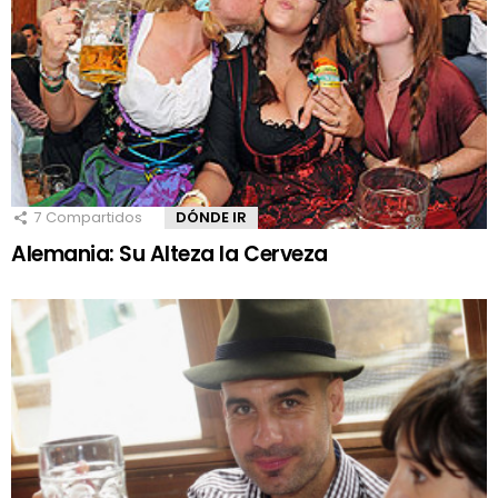
7
Compartidos
DÓNDE IR
Alemania: Su Alteza la Cerveza