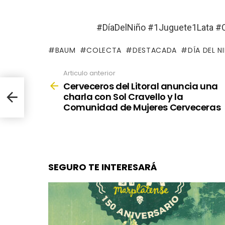
#DíaDelNiño #1Juguete1Lata #
BAUM
COLECTA
DESTACADA
DÍA DEL N
Articulo anterior
See
more
Cerveceros del Litoral anuncia una
a
charla con Sol Cravello y la
s
Comunidad de Mujeres Cerveceras
SEGURO TE INTERESARÁ