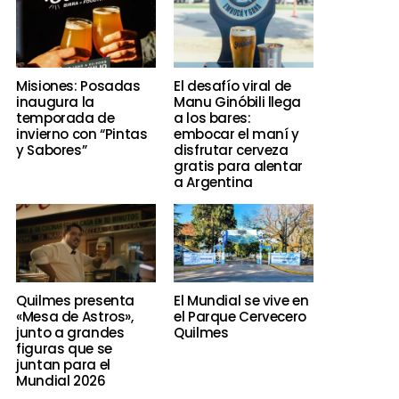
Misiones: Posadas
El desafío viral de
inaugura la
Manu Ginóbili llega
temporada de
a los bares:
invierno con “Pintas
embocar el maní y
y Sabores”
disfrutar cerveza
gratis para alentar
a Argentina
Quilmes presenta
El Mundial se vive en
«Mesa de Astros»,
el Parque Cervecero
junto a grandes
Quilmes
figuras que se
juntan para el
Mundial 2026