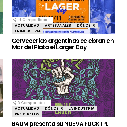
14
Compartidos
ACTUALIDAD
ARTESANALES
DÓNDE IR
LA INDUSTRIA
Cervecerías argentinas celebran en
Mar del Plata el Larger Day
8
Compartidos
ACTUALIDAD
DÓNDE IR
LA INDUSTRIA
PRODUCTOS
BAUM presenta su NUEVA FUCK IPL