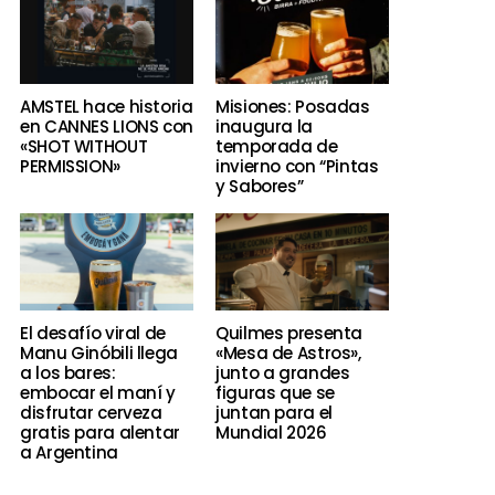
AMSTEL hace historia
Misiones: Posadas
en CANNES LIONS con
inaugura la
«SHOT WITHOUT
temporada de
PERMISSION»
invierno con “Pintas
y Sabores”
El desafío viral de
Quilmes presenta
Manu Ginóbili llega
«Mesa de Astros»,
a los bares:
junto a grandes
embocar el maní y
figuras que se
disfrutar cerveza
juntan para el
gratis para alentar
Mundial 2026
a Argentina