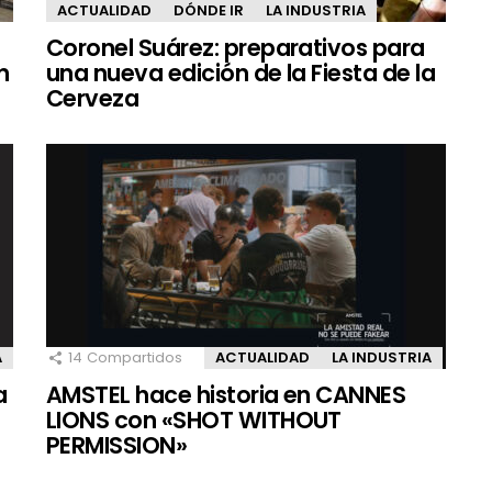
ACTUALIDAD
DÓNDE IR
LA INDUSTRIA
Coronel Suárez: preparativos para
n
una nueva edición de la Fiesta de la
Cerveza
A
14
Compartidos
ACTUALIDAD
LA INDUSTRIA
a
AMSTEL hace historia en CANNES
LIONS con «SHOT WITHOUT
PERMISSION»