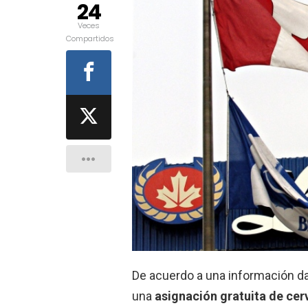
24
Veces
Compartidos
De acuerdo a una información d
una
asignación gratuita de cer