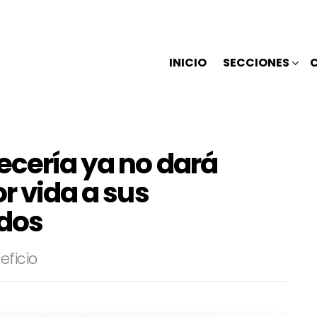
INICIO
SECCIONES
ecería ya no dará
r vida a sus
ados
eficio