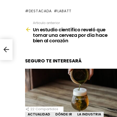
DESTACADA
LABATT
Articulo anterior
See
more
Un estudio científico reveló que
tomar una cerveza por día hace
bien al corazón
omar
SEGURO TE INTERESARÁ
22
Compartidos
ACTUALIDAD
DÓNDE IR
LA INDUSTRIA