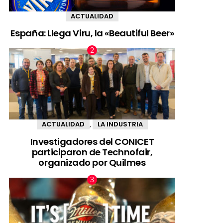
ACTUALIDAD
España: Llega Viru, la «Beautiful Beer»
ACTUALIDAD
LA INDUSTRIA
,
Investigadores del CONICET
participaron de Technofair,
organizado por Quilmes