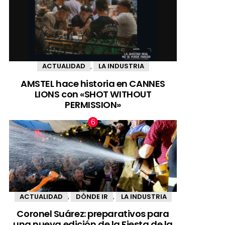
ACTUALIDAD
LA INDUSTRIA
,
AMSTEL hace historia en CANNES
LIONS con «SHOT WITHOUT
PERMISSION»
ACTUALIDAD
DÓNDE IR
LA INDUSTRIA
,
,
Coronel Suárez: preparativos para
una nueva edición de la Fiesta de la