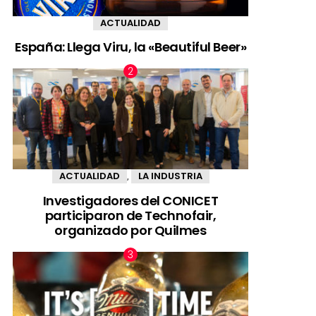
ACTUALIDAD
España: Llega Viru, la «Beautiful Beer»
ACTUALIDAD
LA INDUSTRIA
,
Investigadores del CONICET
participaron de Technofair,
organizado por Quilmes