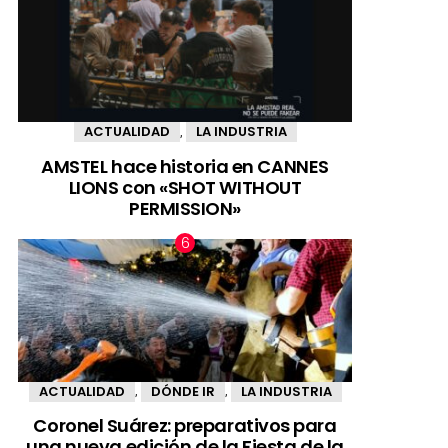
ACTUALIDAD
LA INDUSTRIA
,
AMSTEL hace historia en CANNES
LIONS con «SHOT WITHOUT
PERMISSION»
ACTUALIDAD
DÓNDE IR
LA INDUSTRIA
,
,
Coronel Suárez: preparativos para
una nueva edición de la Fiesta de la