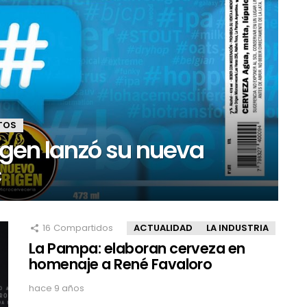
TOS
gen lanzó su nueva
c
16
Compartidos
ACTUALIDAD
LA INDUSTRIA
La Pampa: elaboran cerveza en
homenaje a René Favaloro
hace 9 años