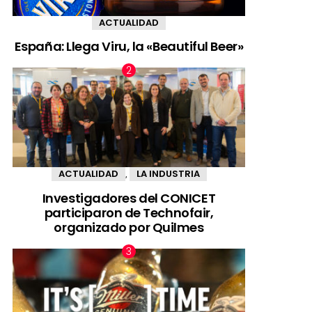
ACTUALIDAD
España: Llega Viru, la «Beautiful Beer»
ACTUALIDAD
LA INDUSTRIA
,
Investigadores del CONICET
participaron de Technofair,
organizado por Quilmes