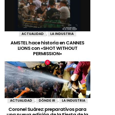
ACTUALIDAD
LA INDUSTRIA
,
AMSTEL hace historia en CANNES
LIONS con «SHOT WITHOUT
PERMISSION»
ACTUALIDAD
DÓNDE IR
LA INDUSTRIA
,
,
Coronel Suárez: preparativos para
una nueva edición de la Fiesta de la